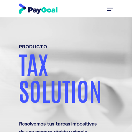
Skip
Menu
to
main
content
PRODUCTO
TAX
SOLUTION
Resolvemos tus tareas impositivas