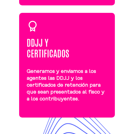
DDJJ Y
CERTIFICADOS
Generamos y enviamos a los
agentes las DDJJ y los
certificados de retención para
que sean presentados al fisco y
a los contribuyentes.