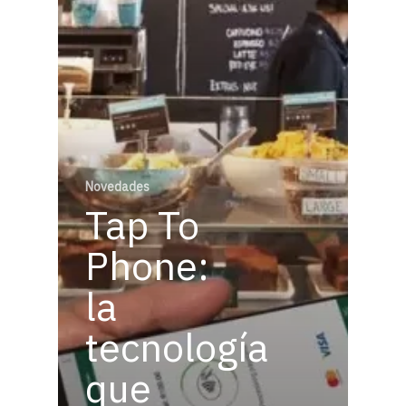
Novedades
Tap To
Phone:
la
tecnología
que